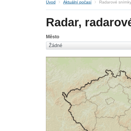
Úvod
Aktuální počasí
Radarové snímky
Radar, radarov
Město