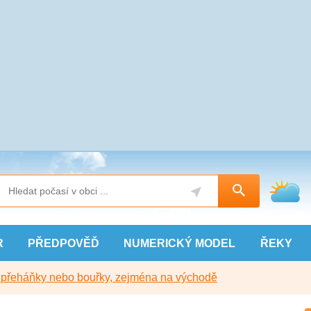
R
PŘEDPOVĚĎ
NUMERICKÝ
MODEL
ŘEKY
y přeháňky nebo bouřky, zejména na východě