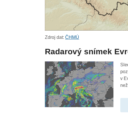
Zdroj dat:
ČHMÚ
Radarový snímek Ev
Sle
poz
v E
než