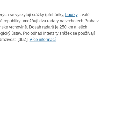
13:50
13:40
rých se vyskytují srážky (přeháňky,
bouřky
, trvalé
13:30
é republiky umožňují dva radary na vrcholech Praha v
13:20
ské vrchovině. Dosah radarů je 250 km a jejich
13:10
ický ústav. Pro odhad intenzity srážek se používají
13:00
drazivosti [dBZ].
Více informací
12:50
12:40
12:30
12:20
12:10
12:00
11:50
11:40
11:30
11:20
11:10
11:00