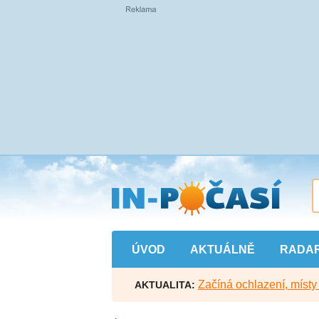
Přejít
na
hlavní
obsah
ÚVOD
AKTUÁLNĚ
RADA
Začíná ochlazení, míst
AKTUALITA: