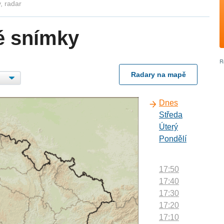
, radar
é snímky
Radary na mapě
Dnes
Středa
Úterý
Pondělí
17:50
17:40
17:30
17:20
17:10