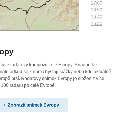
17:00
16:50
16:40
16:30
16:20
16:10
16:00
ropy
15:50
15:40
15:30
dujte radarový kompozit celé Evropy. Snadno tak
15:20
náte odkud se k nám chystají srážky nebo kde aktuálně
15:10
vropě prší. Radarový snímek Evropy je složen z více
15:00
 100 radarů po celé Evropě.
14:50
14:40
Zobrazit snímek Evropy
14:30
14:20
14:10
14:00