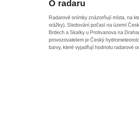
O radaru
Radarové snímky znázorňují místa, na kte
srážky). Sledování počasí na území Česk
Brdech a Skalky u Protivanova na Drahan
provozovatelem je Český hydrometeorolog
barvy, které vyjadřují hodnotu radarové o