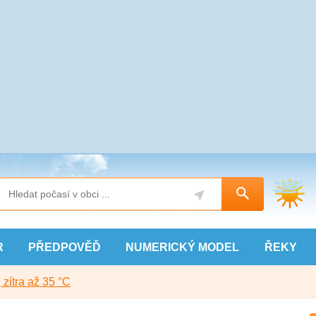
R
PŘEDPOVĚĎ
NUMERICKÝ
MODEL
ŘEKY
, zítra až 35 °C