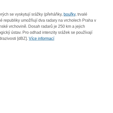
12:05
11:55
rých se vyskytují srážky (přeháňky,
bouřky
, trvalé
11:45
é republiky umožňují dva radary na vrcholech Praha v
11:35
ské vrchovině. Dosah radarů je 250 km a jejich
11:25
ický ústav. Pro odhad intenzity srážek se používají
11:15
drazivosti [dBZ].
Více informací
11:05
10:55
10:45
10:35
10:25
10:15
10:05
09:55
09:45
09:35
09:25
09:15