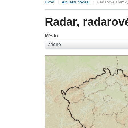
Úvod
Aktuální počasí
Radarové snímky
Radar, radarov
Město