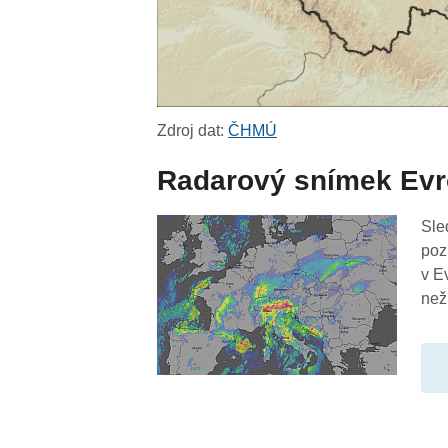
Zdroj dat:
ČHMÚ
Radarový snímek Ev
Sle
poz
v E
než