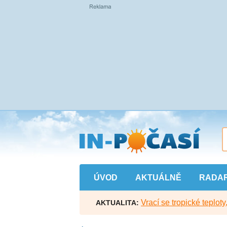
Přejít
na
hlavní
obsah
ÚVOD
AKTUÁLNĚ
RADA
Vrací se tropické teploty
AKTUALITA: