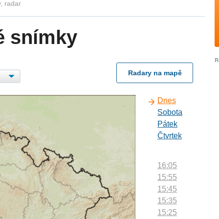
, radar
é snímky
Radary na mapě
Dnes
Sobota
Pátek
Čtvrtek
16:05
15:55
15:45
15:35
15:25