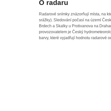
O radaru
Radarové snímky znázorňují místa, na kte
srážky). Sledování počasí na území Česk
Brdech a Skalky u Protivanova na Drahan
provozovatelem je Český hydrometeorolog
barvy, které vyjadřují hodnotu radarové o