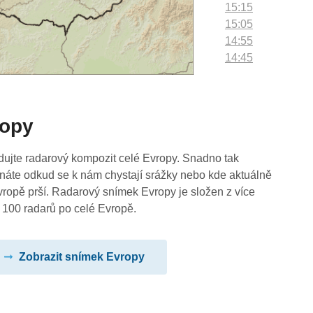
15:15
15:05
14:55
14:45
14:35
14:25
14:15
ropy
14:05
13:55
13:45
dujte radarový kompozit celé Evropy. Snadno tak
13:35
náte odkud se k nám chystají srážky nebo kde aktuálně
13:25
vropě prší. Radarový snímek Evropy je složen z více
13:15
 100 radarů po celé Evropě.
13:05
12:55
Zobrazit snímek Evropy
12:45
12:35
12:25
12:15