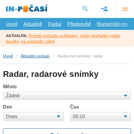
Přejít
na
hlavní
obsah
Úvod
Aktuálně
Radar
Předpověď
Numerický model
Kromě východu ochlazení, místy přeháňky nebo
AKTUALITA:
bouřky, na východě i silné
Úvod
Aktuální počasí
Radarové snímky, radar
Radar, radarové snímky
Město
Den
Čas