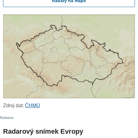
Radary na mapě
Zdroj dat:
ČHMÚ
Radarový snímek Evropy