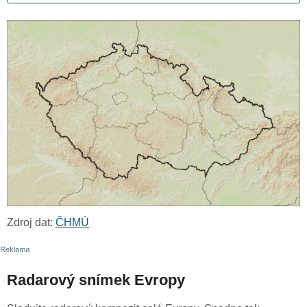
Zdroj dat:
ČHMÚ
Radarový snímek Evropy