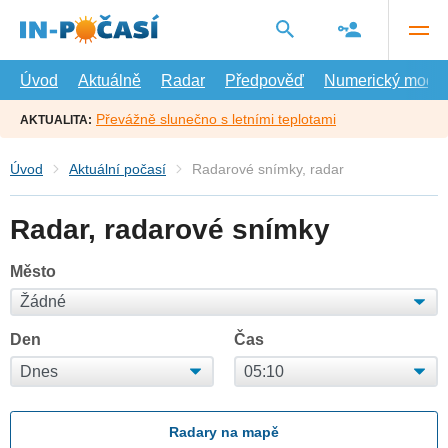
Přejít
na
hlavní
obsah
Úvod
Aktuálně
Radar
Předpověď
Numerický model
Převážně slunečno s letními teplotami
AKTUALITA:
Úvod
Aktuální počasí
Radarové snímky, radar
Radar, radarové snímky
Město
Den
Čas
Radary na mapě