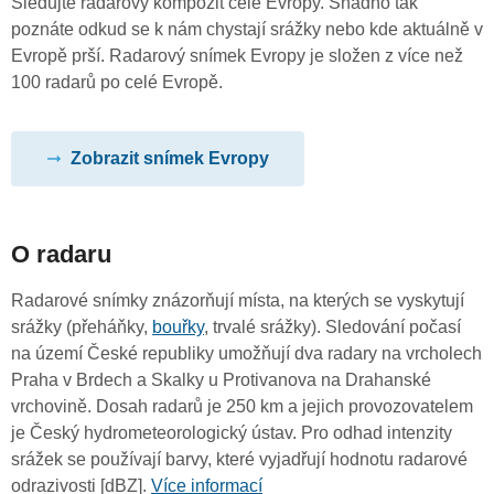
Sledujte radarový kompozit celé Evropy. Snadno tak
poznáte odkud se k nám chystají srážky nebo kde aktuálně v
Evropě prší. Radarový snímek Evropy je složen z více než
100 radarů po celé Evropě.
Zobrazit snímek Evropy
O radaru
Radarové snímky znázorňují místa, na kterých se vyskytují
srážky (přeháňky,
bouřky
, trvalé srážky). Sledování počasí
na území České republiky umožňují dva radary na vrcholech
Praha v Brdech a Skalky u Protivanova na Drahanské
vrchovině. Dosah radarů je 250 km a jejich provozovatelem
je Český hydrometeorologický ústav. Pro odhad intenzity
srážek se používají barvy, které vyjadřují hodnotu radarové
odrazivosti [dBZ].
Více informací