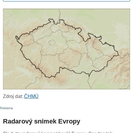
Zdroj dat:
ČHMÚ
Radarový snímek Evropy