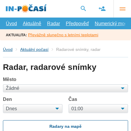
Přejít
na
hlavní
obsah
Úvod
Aktuálně
Radar
Předpověď
Numerický model
Převážně slunečno s letními teplotami
AKTUALITA:
Úvod
Aktuální počasí
Radarové snímky, radar
Radar, radarové snímky
Město
Den
Čas
Radary na mapě