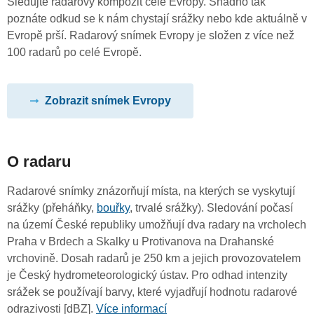
Sledujte radarový kompozit celé Evropy. Snadno tak
poznáte odkud se k nám chystají srážky nebo kde aktuálně v
Evropě prší. Radarový snímek Evropy je složen z více než
100 radarů po celé Evropě.
Zobrazit snímek Evropy
O radaru
Radarové snímky znázorňují místa, na kterých se vyskytují
srážky (přeháňky,
bouřky
, trvalé srážky). Sledování počasí
na území České republiky umožňují dva radary na vrcholech
Praha v Brdech a Skalky u Protivanova na Drahanské
vrchovině. Dosah radarů je 250 km a jejich provozovatelem
je Český hydrometeorologický ústav. Pro odhad intenzity
srážek se používají barvy, které vyjadřují hodnotu radarové
odrazivosti [dBZ].
Více informací