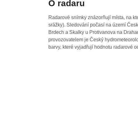
O radaru
Radarové snímky znázorňují místa, na kte
srážky). Sledování počasí na území Česk
Brdech a Skalky u Protivanova na Drahan
provozovatelem je Český hydrometeorolog
barvy, které vyjadřují hodnotu radarové o