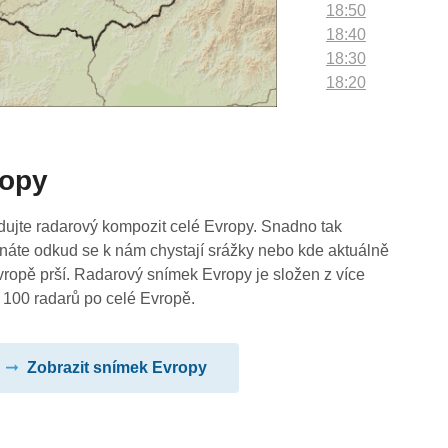
18:50
18:40
18:30
18:20
18:10
18:00
17:50
ropy
17:40
17:30
17:20
dujte radarový kompozit celé Evropy. Snadno tak
17:10
náte odkud se k nám chystají srážky nebo kde aktuálně
17:00
vropě prší. Radarový snímek Evropy je složen z více
16:50
 100 radarů po celé Evropě.
16:40
16:30
Zobrazit snímek Evropy
16:20
16:10
16:00
15:50