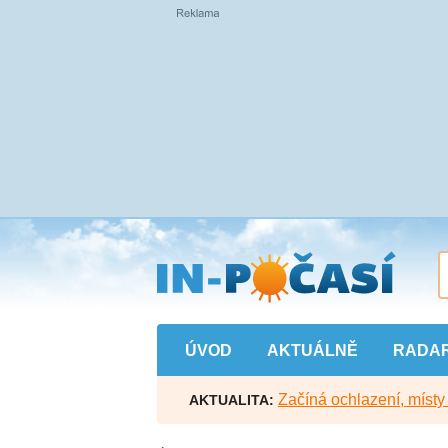
Přejít
na
hlavní
obsah
ÚVOD
AKTUÁLNĚ
RADA
Začíná ochlazení, míst
AKTUALITA: