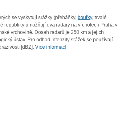
15:40
15:30
rých se vyskytují srážky (přeháňky,
bouřky
, trvalé
15:20
é republiky umožňují dva radary na vrcholech Praha v
15:10
ské vrchovině. Dosah radarů je 250 km a jejich
15:00
ický ústav. Pro odhad intenzity srážek se používají
14:50
drazivosti [dBZ].
Více informací
14:40
14:30
14:20
14:10
14:00
13:50
13:40
13:30
13:20
13:10
13:00
12:50