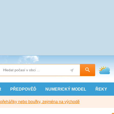
R
PŘEDPOVĚĎ
NUMERICKÝ
MODEL
ŘEKY
y přeháňky nebo bouřky, zejména na východě