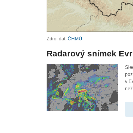
Zdroj dat:
ČHMÚ
Radarový snímek Ev
Sle
poz
v E
než