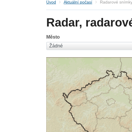
Úvod
Aktuální počasí
Radarové snímky
Radar, radarov
Město