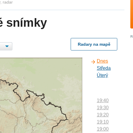
, radar
é snímky
Radary na mapě
Dnes
Středa
Úterý
19:40
19:30
19:20
19:10
19:00