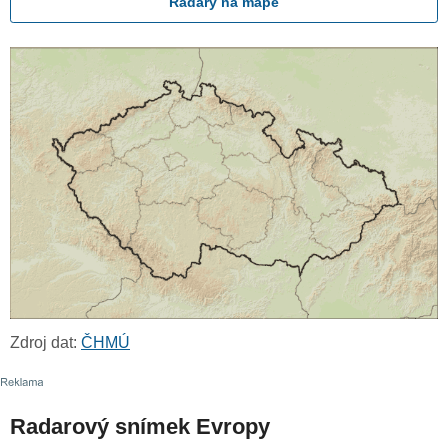
Radary na mapě
Zdroj dat:
ČHMÚ
Radarový snímek Evropy