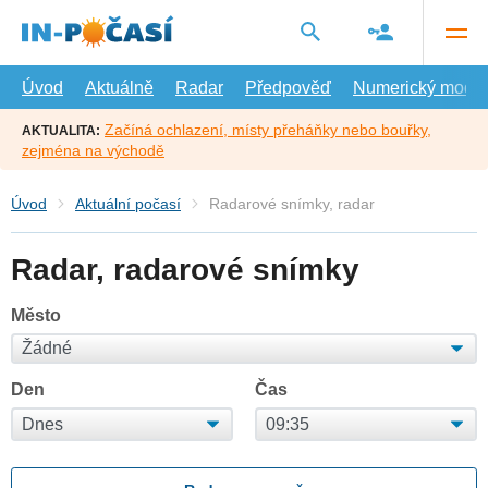
Přejít
na
hlavní
obsah
Úvod
Aktuálně
Radar
Předpověď
Numerický model
Začíná ochlazení, místy přeháňky nebo bouřky,
AKTUALITA:
zejména na východě
Úvod
Aktuální počasí
Radarové snímky, radar
Radar, radarové snímky
Město
Den
Čas