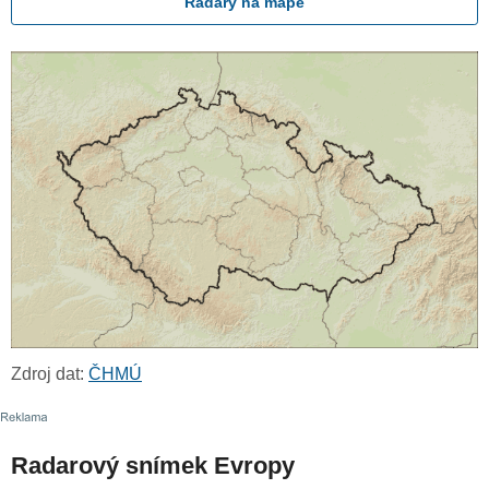
Radary na mapě
Zdroj dat:
ČHMÚ
Radarový snímek Evropy