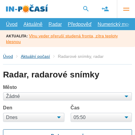
Přejít
na
hlavní
obsah
Úvod
Aktuálně
Radar
Předpověď
Numerický model
Vlnu veder přeruší studená fronta, zítra teploty
AKTUALITA:
klesnou
Úvod
Aktuální počasí
Radarové snímky, radar
Radar, radarové snímky
Město
Den
Čas