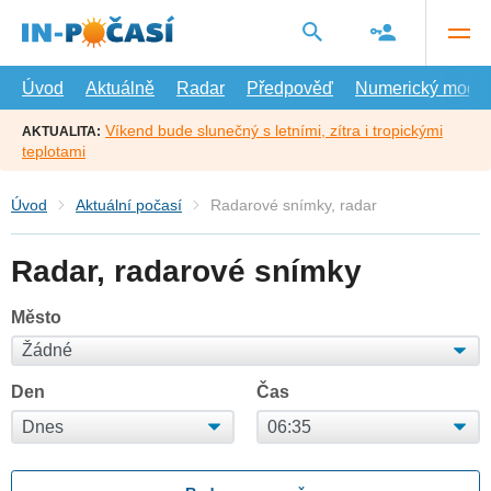
Přejít
na
hlavní
obsah
Úvod
Aktuálně
Radar
Předpověď
Numerický model
Víkend bude slunečný s letními, zítra i tropickými
AKTUALITA:
teplotami
Úvod
Aktuální počasí
Radarové snímky, radar
Radar, radarové snímky
Město
Den
Čas