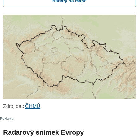
Radary na mapě
Zdroj dat:
ČHMÚ
Radarový snímek Evropy