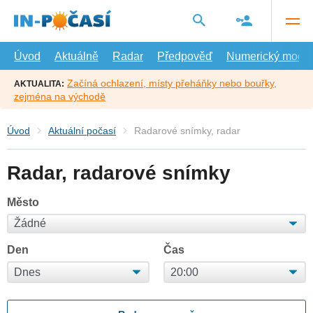
Přejít
na
hlavní
obsah
Úvod
Aktuálně
Radar
Předpověď
Numerický model
Začíná ochlazení, místy přeháňky nebo bouřky,
AKTUALITA:
zejména na východě
Úvod
Aktuální počasí
Radarové snímky, radar
Radar, radarové snímky
Město
Den
Čas