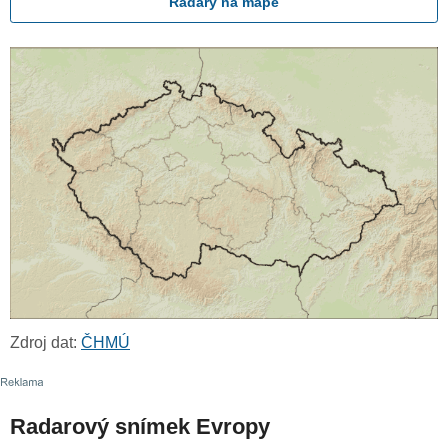
Radary na mapě
Zdroj dat:
ČHMÚ
Radarový snímek Evropy