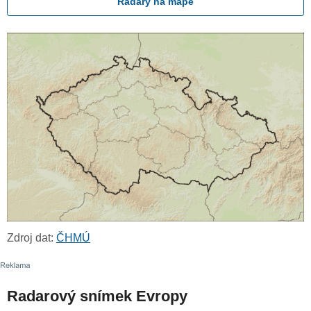
Radary na mapě
Zdroj dat:
ČHMÚ
Radarový snímek Evropy