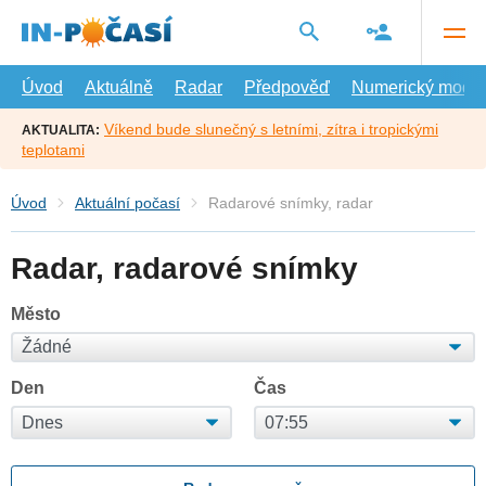
Přejít
na
hlavní
obsah
Úvod
Aktuálně
Radar
Předpověď
Numerický model
Víkend bude slunečný s letními, zítra i tropickými
AKTUALITA:
teplotami
Úvod
Aktuální počasí
Radarové snímky, radar
Radar, radarové snímky
Město
Den
Čas