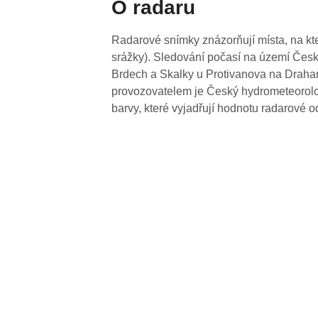
O radaru
Radarové snímky znázorňují místa, na kte
srážky). Sledování počasí na území Česk
Brdech a Skalky u Protivanova na Drahan
provozovatelem je Český hydrometeorolog
barvy, které vyjadřují hodnotu radarové o