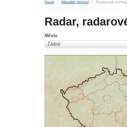
Úvod
Aktuální počasí
Radarové snímky
Radar, radarov
Město