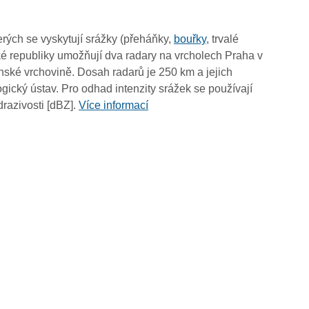
10:00
09:50
rých se vyskytují srážky (přeháňky,
bouřky
, trvalé
09:40
é republiky umožňují dva radary na vrcholech Praha v
09:30
ské vrchovině. Dosah radarů je 250 km a jejich
09:20
ický ústav. Pro odhad intenzity srážek se používají
09:10
drazivosti [dBZ].
Více informací
09:00
08:50
08:40
08:30
08:20
08:10
08:00
07:50
07:40
07:30
07:20
07:10