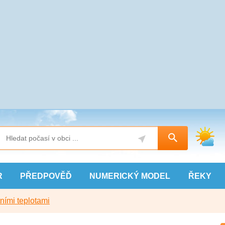
R
PŘEDPOVĚĎ
NUMERICKÝ
MODEL
ŘEKY
ními teplotami