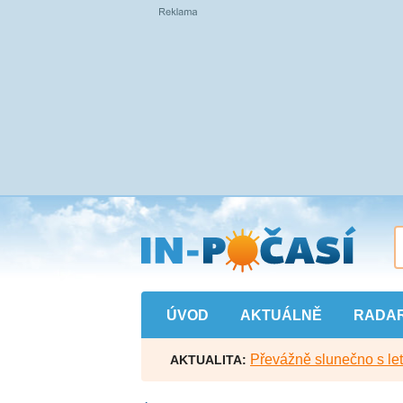
Přejít
na
hlavní
obsah
ÚVOD
AKTUÁLNĚ
RADA
Převážně slunečno s let
AKTUALITA: