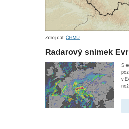
Zdroj dat:
ČHMÚ
Radarový snímek Ev
Sle
poz
v E
než