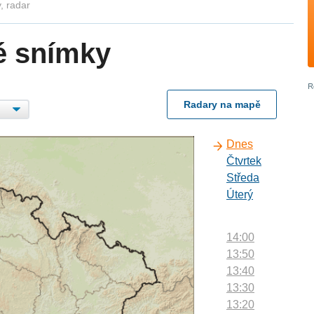
, radar
é snímky
Radary na mapě
Dnes
Čtvrtek
Středa
Úterý
14:00
13:50
13:40
13:30
13:20