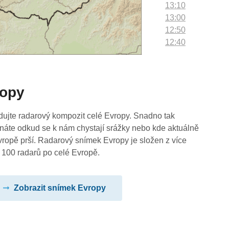
13:10
13:00
12:50
12:40
12:30
12:20
12:10
ropy
12:00
11:50
11:40
dujte radarový kompozit celé Evropy. Snadno tak
11:30
náte odkud se k nám chystají srážky nebo kde aktuálně
11:20
vropě prší. Radarový snímek Evropy je složen z více
11:10
 100 radarů po celé Evropě.
11:00
10:50
Zobrazit snímek Evropy
10:40
10:30
10:20
10:10