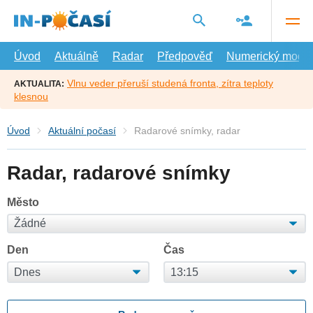
Přejít
na
hlavní
obsah
Úvod
Aktuálně
Radar
Předpověď
Numerický model
Vlnu veder přeruší studená fronta, zítra teploty
AKTUALITA:
klesnou
Úvod
Aktuální počasí
Radarové snímky, radar
Radar, radarové snímky
Město
Den
Čas