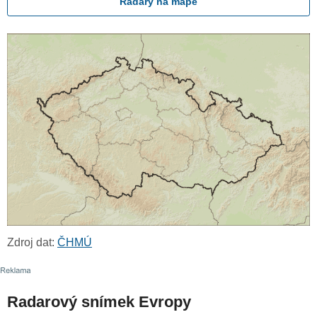
Radary na mapě
Zdroj dat:
ČHMÚ
Radarový snímek Evropy