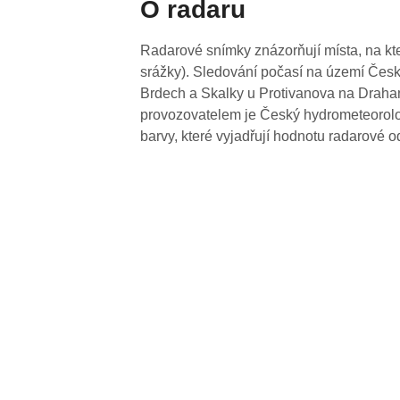
O radaru
Radarové snímky znázorňují místa, na kte
srážky). Sledování počasí na území Česk
Brdech a Skalky u Protivanova na Drahan
provozovatelem je Český hydrometeorolog
barvy, které vyjadřují hodnotu radarové o