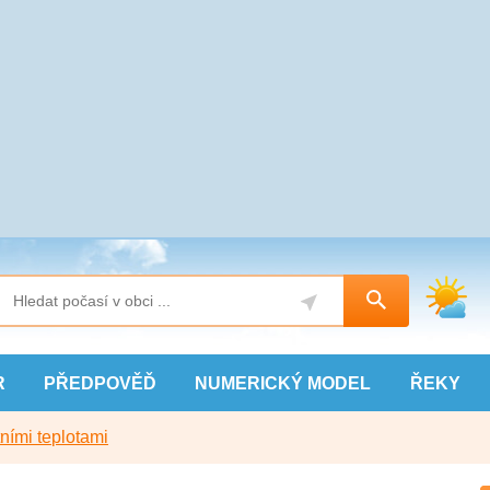
R
PŘEDPOVĚĎ
NUMERICKÝ
MODEL
ŘEKY
ními teplotami