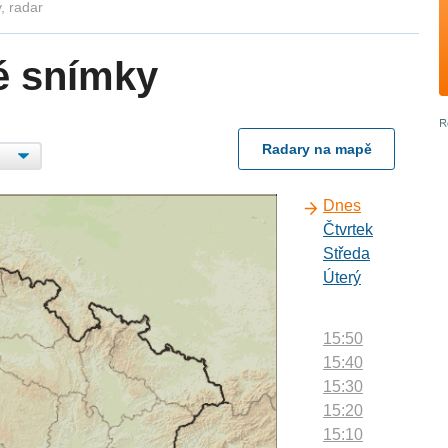
, radar
é snímky
Radary na mapě
Dnes
Čtvrtek
Středa
Úterý
15:50
15:40
15:30
15:20
15:10