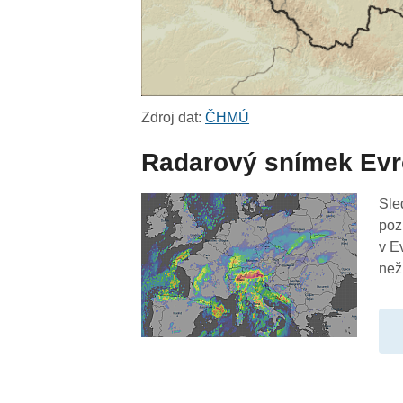
Zdroj dat:
ČHMÚ
Radarový snímek Ev
Sle
poz
v E
než