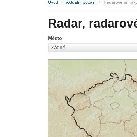
Úvod
Aktuální počasí
Radarové snímky
Radar, radarov
Město