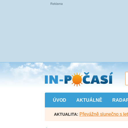
Přejít
na
hlavní
obsah
ÚVOD
AKTUÁLNĚ
RADA
Převážně slunečno s let
AKTUALITA: