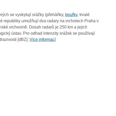
11:50
11:40
rých se vyskytují srážky (přeháňky,
bouřky
, trvalé
11:30
é republiky umožňují dva radary na vrcholech Praha v
11:20
ské vrchovině. Dosah radarů je 250 km a jejich
11:10
ický ústav. Pro odhad intenzity srážek se používají
11:00
drazivosti [dBZ].
Více informací
10:50
10:40
10:30
10:20
10:10
10:00
09:50
09:40
09:30
09:20
09:10
09:00