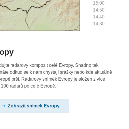
15:00
14:50
14:40
14:30
14:20
14:10
14:00
ropy
13:50
13:40
13:30
dujte radarový kompozit celé Evropy. Snadno tak
13:20
náte odkud se k nám chystají srážky nebo kde aktuálně
13:10
vropě prší. Radarový snímek Evropy je složen z více
13:00
 100 radarů po celé Evropě.
12:50
12:40
Zobrazit snímek Evropy
12:30
12:20
12:10
12:00