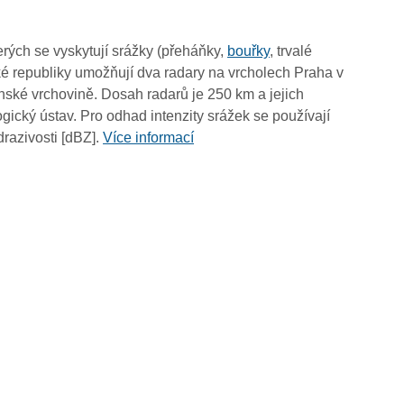
16:15
16:05
rých se vyskytují srážky (přeháňky,
bouřky
, trvalé
15:55
é republiky umožňují dva radary na vrcholech Praha v
15:45
ské vrchovině. Dosah radarů je 250 km a jejich
15:35
ický ústav. Pro odhad intenzity srážek se používají
15:25
drazivosti [dBZ].
Více informací
15:15
15:05
14:55
14:45
14:35
14:25
14:15
14:05
13:55
13:45
13:35
13:25