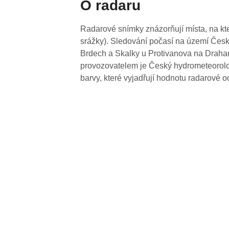
O radaru
Radarové snímky znázorňují místa, na kte
srážky). Sledování počasí na území Česk
Brdech a Skalky u Protivanova na Drahan
provozovatelem je Český hydrometeorolog
barvy, které vyjadřují hodnotu radarové o