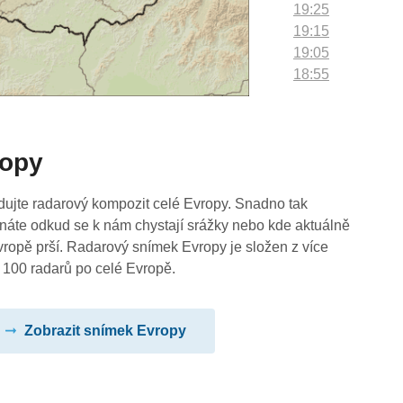
19:25
19:15
19:05
18:55
18:45
18:35
18:25
ropy
18:15
18:05
17:55
dujte radarový kompozit celé Evropy. Snadno tak
17:45
náte odkud se k nám chystají srážky nebo kde aktuálně
17:35
vropě prší. Radarový snímek Evropy je složen z více
17:25
 100 radarů po celé Evropě.
17:15
17:05
Zobrazit snímek Evropy
16:55
16:45
16:35
16:25