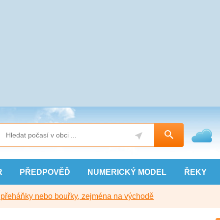
R
PŘEDPOVĚĎ
NUMERICKÝ
MODEL
ŘEKY
y přeháňky nebo bouřky, zejména na východě