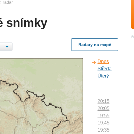
, radar
é snímky
Radary na mapě
Dnes
Středa
Úterý
20:15
20:05
19:55
19:45
19:35