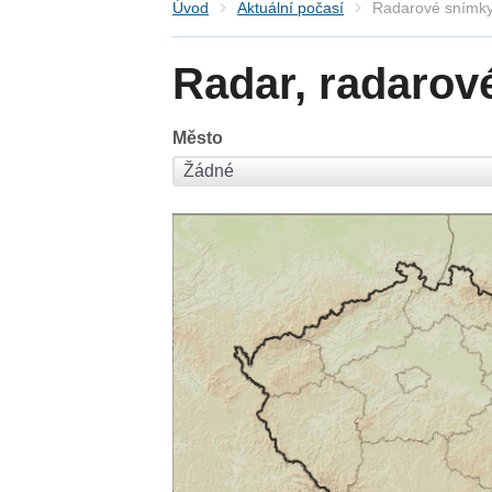
Úvod
Aktuální počasí
Radarové snímky
Radar, radarov
Město