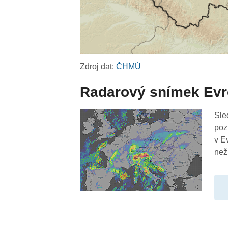
Zdroj dat:
ČHMÚ
Radarový snímek Ev
Sle
poz
v E
než