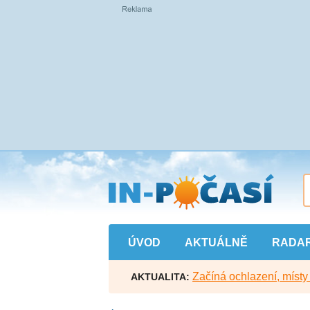
Přejít
na
hlavní
obsah
ÚVOD
AKTUÁLNĚ
RADA
Začíná ochlazení, míst
AKTUALITA: