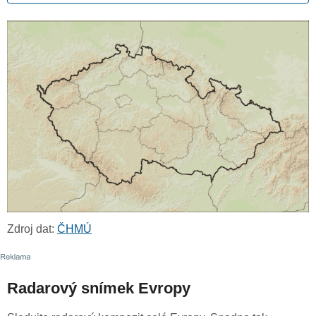
Zdroj dat:
ČHMÚ
Radarový snímek Evropy