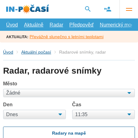
Přejít
na
hlavní
obsah
Úvod
Aktuálně
Radar
Předpověď
Numerický model
Převážně slunečno s letními teplotami
AKTUALITA:
Úvod
Aktuální počasí
Radarové snímky, radar
Radar, radarové snímky
Město
Den
Čas
Radary na mapě