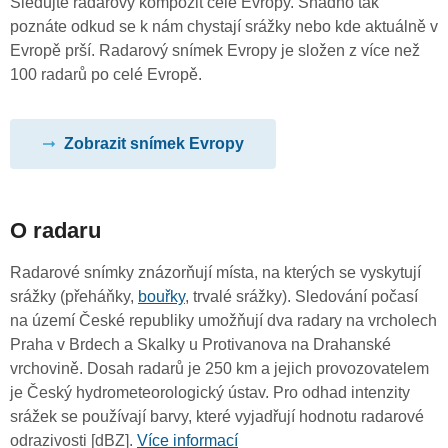
Sledujte radarový kompozit celé Evropy. Snadno tak
poznáte odkud se k nám chystají srážky nebo kde aktuálně v
Evropě prší. Radarový snímek Evropy je složen z více než
100 radarů po celé Evropě.
Zobrazit snímek Evropy
O radaru
Radarové snímky znázorňují místa, na kterých se vyskytují
srážky (přeháňky,
bouřky
, trvalé srážky). Sledování počasí
na území České republiky umožňují dva radary na vrcholech
Praha v Brdech a Skalky u Protivanova na Drahanské
vrchovině. Dosah radarů je 250 km a jejich provozovatelem
je Český hydrometeorologický ústav. Pro odhad intenzity
srážek se používají barvy, které vyjadřují hodnotu radarové
odrazivosti [dBZ].
Více informací