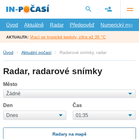
Přejít
na
hlavní
obsah
Úvod
Aktuálně
Radar
Předpověď
Numerický model
Vrací se tropické teploty, zítra až 35 °C
AKTUALITA:
Úvod
Aktuální počasí
Radarové snímky, radar
Radar, radarové snímky
Město
Den
Čas
Radary na mapě