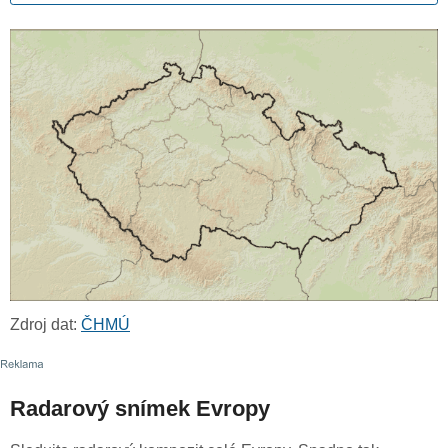
Zdroj dat:
ČHMÚ
Radarový snímek Evropy