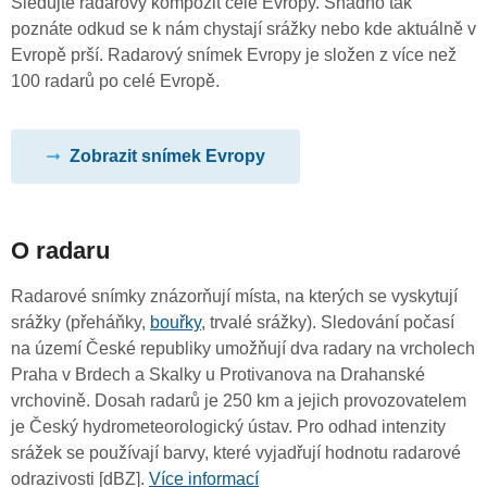
Sledujte radarový kompozit celé Evropy. Snadno tak
poznáte odkud se k nám chystají srážky nebo kde aktuálně v
Evropě prší. Radarový snímek Evropy je složen z více než
100 radarů po celé Evropě.
Zobrazit snímek Evropy
O radaru
Radarové snímky znázorňují místa, na kterých se vyskytují
srážky (přeháňky,
bouřky
, trvalé srážky). Sledování počasí
na území České republiky umožňují dva radary na vrcholech
Praha v Brdech a Skalky u Protivanova na Drahanské
vrchovině. Dosah radarů je 250 km a jejich provozovatelem
je Český hydrometeorologický ústav. Pro odhad intenzity
srážek se používají barvy, které vyjadřují hodnotu radarové
odrazivosti [dBZ].
Více informací