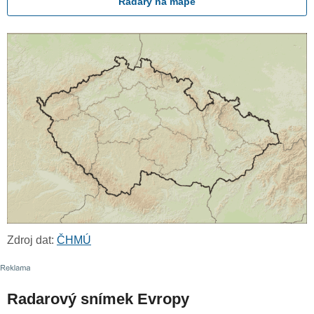
Radary na mapě
Zdroj dat:
ČHMÚ
Radarový snímek Evropy