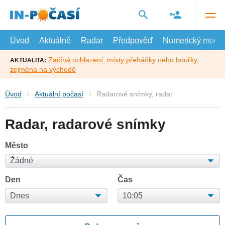
Přejít
na
hlavní
obsah
Úvod
Aktuálně
Radar
Předpověď
Numerický model
Začíná ochlazení, místy přeháňky nebo bouřky,
AKTUALITA:
zejména na východě
Úvod
Aktuální počasí
Radarové snímky, radar
Radar, radarové snímky
Město
Den
Čas