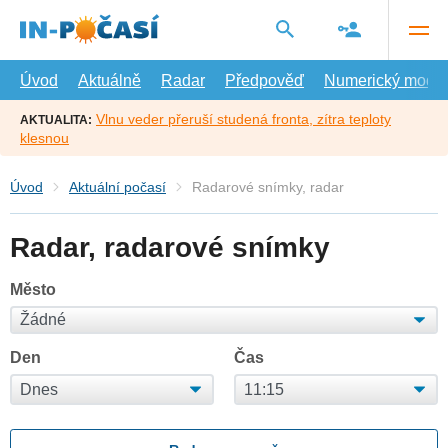
Přejít
na
hlavní
obsah
Úvod
Aktuálně
Radar
Předpověď
Numerický model
Vlnu veder přeruší studená fronta, zítra teploty
AKTUALITA:
klesnou
Úvod
Aktuální počasí
Radarové snímky, radar
Radar, radarové snímky
Město
Den
Čas