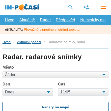
Přejít
na
hlavní
obsah
Úvod
Aktuálně
Radar
Předpověď
Numerický model
Převážně slunečno s letními teplotami
AKTUALITA:
Úvod
Aktuální počasí
Radarové snímky, radar
Radar, radarové snímky
Město
Den
Čas
Radary na mapě