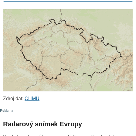
Zdroj dat:
ČHMÚ
Radarový snímek Evropy