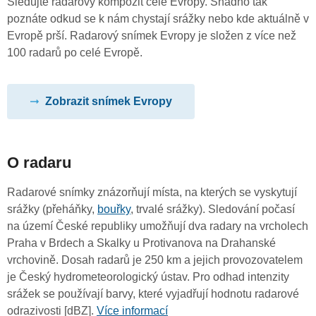
Sledujte radarový kompozit celé Evropy. Snadno tak
poznáte odkud se k nám chystají srážky nebo kde aktuálně v
Evropě prší. Radarový snímek Evropy je složen z více než
100 radarů po celé Evropě.
Zobrazit snímek Evropy
O radaru
Radarové snímky znázorňují místa, na kterých se vyskytují
srážky (přeháňky,
bouřky
, trvalé srážky). Sledování počasí
na území České republiky umožňují dva radary na vrcholech
Praha v Brdech a Skalky u Protivanova na Drahanské
vrchovině. Dosah radarů je 250 km a jejich provozovatelem
je Český hydrometeorologický ústav. Pro odhad intenzity
srážek se používají barvy, které vyjadřují hodnotu radarové
odrazivosti [dBZ].
Více informací