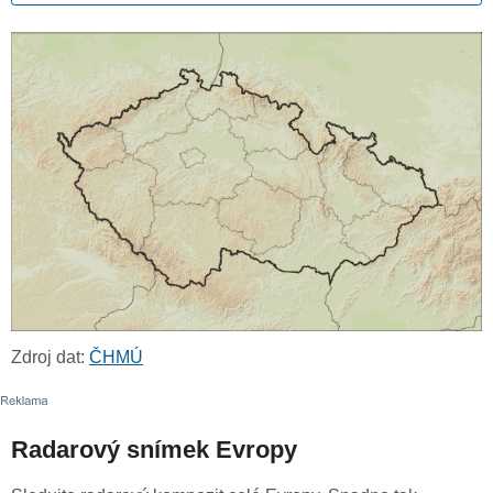
Zdroj dat:
ČHMÚ
Radarový snímek Evropy