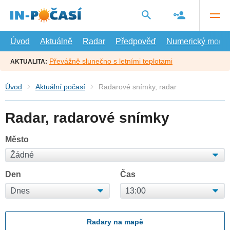
Přejít
na
hlavní
obsah
Úvod
Aktuálně
Radar
Předpověď
Numerický model
Převážně slunečno s letními teplotami
AKTUALITA:
Úvod
Aktuální počasí
Radarové snímky, radar
Radar, radarové snímky
Město
Den
Čas
Radary na mapě