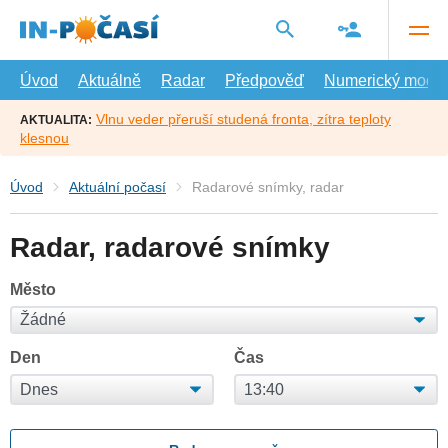
Přejít
na
hlavní
obsah
Úvod
Aktuálně
Radar
Předpověď
Numerický model
Vlnu veder přeruší studená fronta, zítra teploty
AKTUALITA:
klesnou
Úvod
Aktuální počasí
Radarové snímky, radar
Radar, radarové snímky
Město
Den
Čas