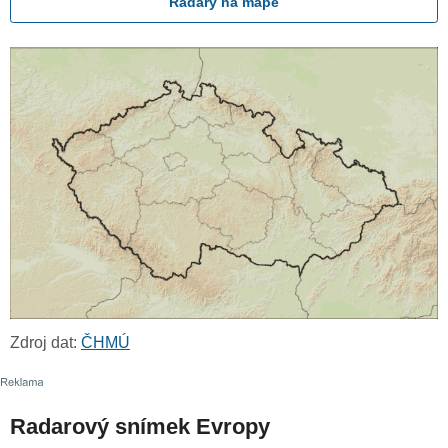
Radary na mapě
Zdroj dat:
ČHMÚ
Radarový snímek Evropy