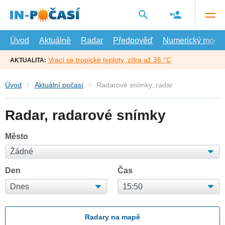
Přejít
na
hlavní
obsah
Úvod
Aktuálně
Radar
Předpověď
Numerický model
Vrací se tropické teploty, zítra až 35 °C
AKTUALITA:
Úvod
Aktuální počasí
Radarové snímky, radar
Radar, radarové snímky
Město
Den
Čas
Radary na mapě