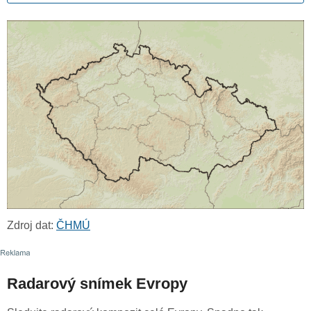
Zdroj dat:
ČHMÚ
Radarový snímek Evropy