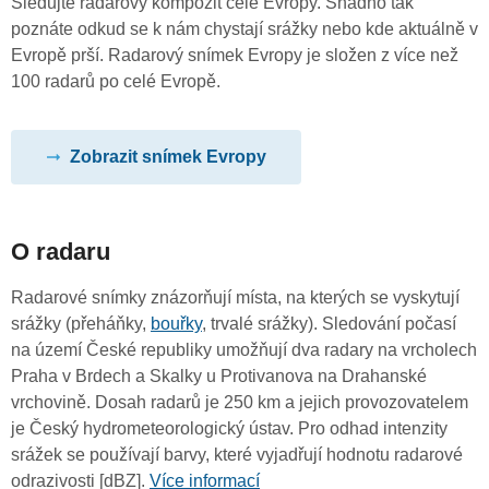
Sledujte radarový kompozit celé Evropy. Snadno tak
poznáte odkud se k nám chystají srážky nebo kde aktuálně v
Evropě prší. Radarový snímek Evropy je složen z více než
100 radarů po celé Evropě.
Zobrazit snímek Evropy
O radaru
Radarové snímky znázorňují místa, na kterých se vyskytují
srážky (přeháňky,
bouřky
, trvalé srážky). Sledování počasí
na území České republiky umožňují dva radary na vrcholech
Praha v Brdech a Skalky u Protivanova na Drahanské
vrchovině. Dosah radarů je 250 km a jejich provozovatelem
je Český hydrometeorologický ústav. Pro odhad intenzity
srážek se používají barvy, které vyjadřují hodnotu radarové
odrazivosti [dBZ].
Více informací