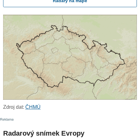
Radary na mapě
Zdroj dat:
ČHMÚ
Radarový snímek Evropy