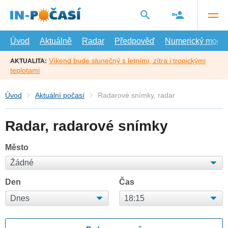
Přejít
na
hlavní
obsah
Úvod
Aktuálně
Radar
Předpověď
Numerický model
Víkend bude slunečný s letními, zítra i tropickými
AKTUALITA:
teplotami
Úvod
Aktuální počasí
Radarové snímky, radar
Radar, radarové snímky
Město
Den
Čas