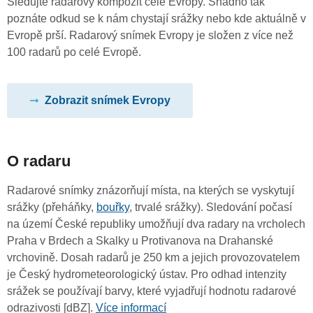
Sledujte radarový kompozit celé Evropy. Snadno tak
poznáte odkud se k nám chystají srážky nebo kde aktuálně v
Evropě prší. Radarový snímek Evropy je složen z více než
100 radarů po celé Evropě.
Zobrazit snímek Evropy
O radaru
Radarové snímky znázorňují místa, na kterých se vyskytují
srážky (přeháňky,
bouřky
, trvalé srážky). Sledování počasí
na území České republiky umožňují dva radary na vrcholech
Praha v Brdech a Skalky u Protivanova na Drahanské
vrchovině. Dosah radarů je 250 km a jejich provozovatelem
je Český hydrometeorologický ústav. Pro odhad intenzity
srážek se používají barvy, které vyjadřují hodnotu radarové
odrazivosti [dBZ].
Více informací