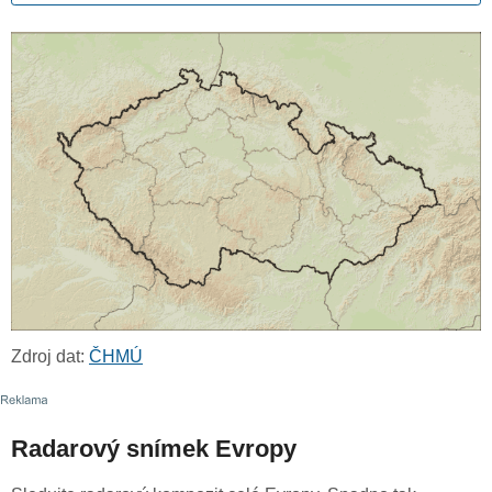
Zdroj dat:
ČHMÚ
Radarový snímek Evropy