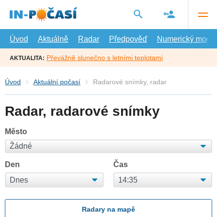
Přejít
na
hlavní
obsah
Úvod
Aktuálně
Radar
Předpověď
Numerický model
Převážně slunečno s letními teplotami
AKTUALITA:
Úvod
Aktuální počasí
Radarové snímky, radar
Radar, radarové snímky
Město
Den
Čas
Radary na mapě