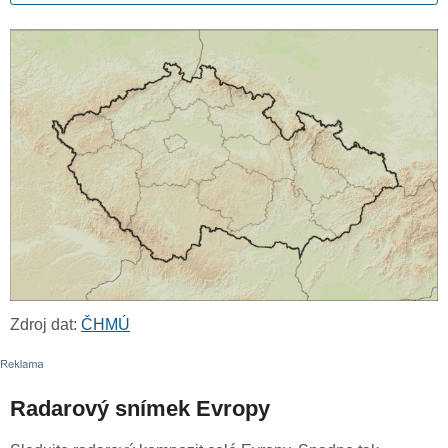
Zdroj dat:
ČHMÚ
Radarový snímek Evropy