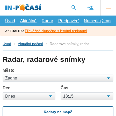
Přejít
na
hlavní
obsah
Úvod
Aktuálně
Radar
Předpověď
Numerický model
Převážně slunečno s letními teplotami
AKTUALITA:
Úvod
Aktuální počasí
Radarové snímky, radar
Radar, radarové snímky
Město
Den
Čas
Radary na mapě