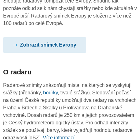
Sledujte radarový kompozit celé Evropy. Snadno tak
poznáte odkud se k nám chystají srážky nebo kde aktuálně v
Evropě prší. Radarový snímek Evropy je složen z více než
100 radarů po celé Evropě.
Zobrazit snímek Evropy
O radaru
Radarové snímky znázorňují místa, na kterých se vyskytují
srážky (přeháňky,
bouřky
, trvalé srážky). Sledování počasí
na území České republiky umožňují dva radary na vrcholech
Praha v Brdech a Skalky u Protivanova na Drahanské
vrchovině. Dosah radarů je 250 km a jejich provozovatelem
je Český hydrometeorologický ústav. Pro odhad intenzity
srážek se používají barvy, které vyjadřují hodnotu radarové
odrazivosti [dBZ].
Více informací