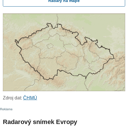
Radary na mapě
Zdroj dat:
ČHMÚ
Radarový snímek Evropy