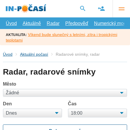
Přejít
na
hlavní
obsah
Úvod
Aktuálně
Radar
Předpověď
Numerický model
Víkend bude slunečný s letními, zítra i tropickými
AKTUALITA:
teplotami
Úvod
Aktuální počasí
Radarové snímky, radar
Radar, radarové snímky
Město
Den
Čas