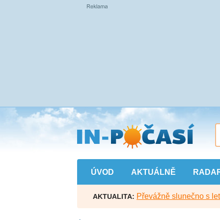
Přejít
na
hlavní
obsah
ÚVOD
AKTUÁLNĚ
RADA
Převážně slunečno s let
AKTUALITA: