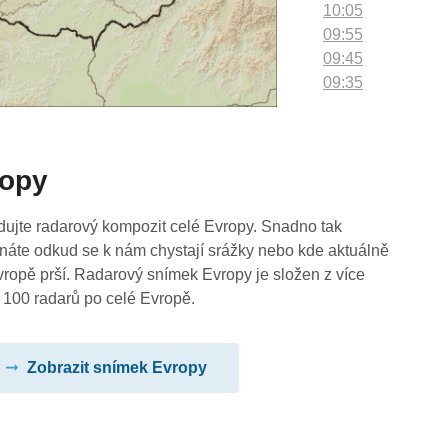
10:05
09:55
09:45
09:35
09:25
09:15
09:05
ropy
08:55
08:45
08:35
dujte radarový kompozit celé Evropy. Snadno tak
08:25
náte odkud se k nám chystají srážky nebo kde aktuálně
08:15
vropě prší. Radarový snímek Evropy je složen z více
08:05
 100 radarů po celé Evropě.
07:55
07:45
Zobrazit snímek Evropy
07:35
07:25
07:15
07:05