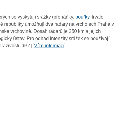
06:55
06:45
rých se vyskytují srážky (přeháňky,
bouřky
, trvalé
06:35
é republiky umožňují dva radary na vrcholech Praha v
06:25
ské vrchovině. Dosah radarů je 250 km a jejich
06:15
ický ústav. Pro odhad intenzity srážek se používají
06:05
drazivosti [dBZ].
Více informací
05:55
05:45
05:35
05:25
05:15
05:05
04:55
04:45
04:35
04:25
04:15
04:05