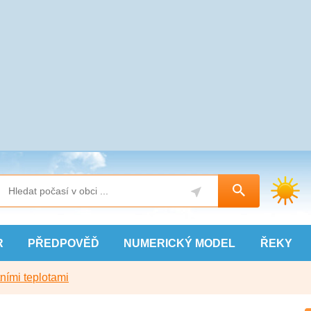
R
PŘEDPOVĚĎ
NUMERICKÝ
MODEL
ŘEKY
ními teplotami