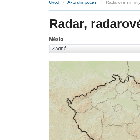
Úvod
Aktuální počasí
Radarové snímky
Radar, radarov
Město