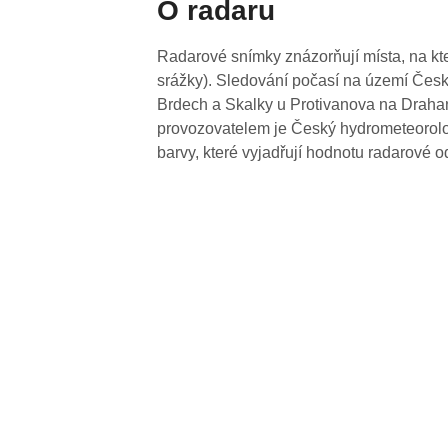
O radaru
Radarové snímky znázorňují místa, na kte
srážky). Sledování počasí na území Česk
Brdech a Skalky u Protivanova na Drahan
provozovatelem je Český hydrometeorolog
barvy, které vyjadřují hodnotu radarové o