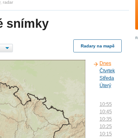
, radar
é snímky
Radary na mapě
Dnes
Čtvrtek
Středa
Úterý
10:55
10:45
10:35
10:25
10:15