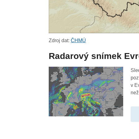
Zdroj dat:
ČHMÚ
Radarový snímek Ev
Sle
poz
v E
než