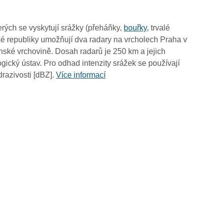
03:10
03:00
rých se vyskytují srážky (přeháňky,
bouřky
, trvalé
02:50
é republiky umožňují dva radary na vrcholech Praha v
02:40
ské vrchovině. Dosah radarů je 250 km a jejich
02:30
ický ústav. Pro odhad intenzity srážek se používají
02:20
drazivosti [dBZ].
Více informací
02:10
02:00
01:50
01:40
01:30
01:20
01:10
01:00
00:50
00:40
00:30
00:20