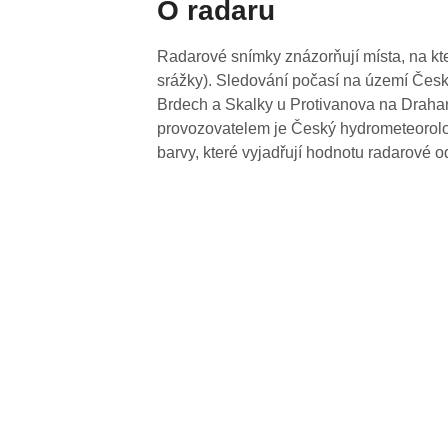
O radaru
Radarové snímky znázorňují místa, na kte
srážky). Sledování počasí na území Česk
Brdech a Skalky u Protivanova na Drahan
provozovatelem je Český hydrometeorolog
barvy, které vyjadřují hodnotu radarové o