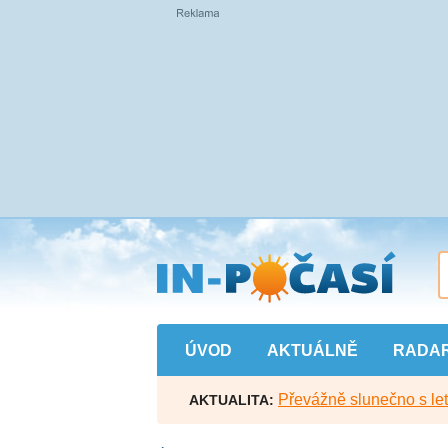
Přejít
na
hlavní
obsah
ÚVOD
AKTUÁLNĚ
RADA
Převážně slunečno s let
AKTUALITA: