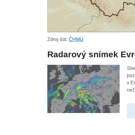
Zdroj dat:
ČHMÚ
Radarový snímek Ev
Sle
poz
v E
než