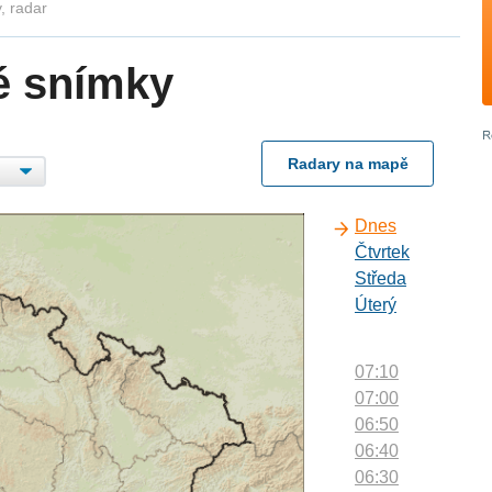
, radar
é snímky
Radary na mapě
Dnes
Čtvrtek
Středa
Úterý
07:10
07:00
06:50
06:40
06:30