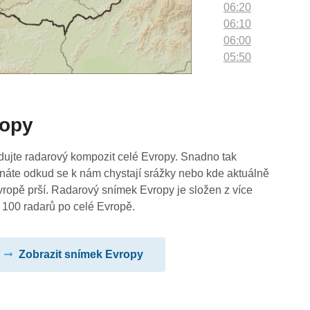
06:20
06:10
06:00
05:50
05:40
05:30
05:20
ropy
05:10
05:00
04:50
dujte radarový kompozit celé Evropy. Snadno tak
04:40
náte odkud se k nám chystají srážky nebo kde aktuálně
04:30
vropě prší. Radarový snímek Evropy je složen z více
04:20
 100 radarů po celé Evropě.
04:10
04:00
Zobrazit snímek Evropy
03:50
03:40
03:30
03:20