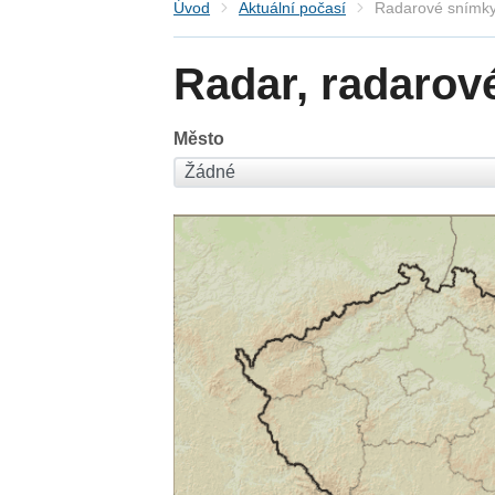
Úvod
Aktuální počasí
Radarové snímky
Radar, radarov
Město