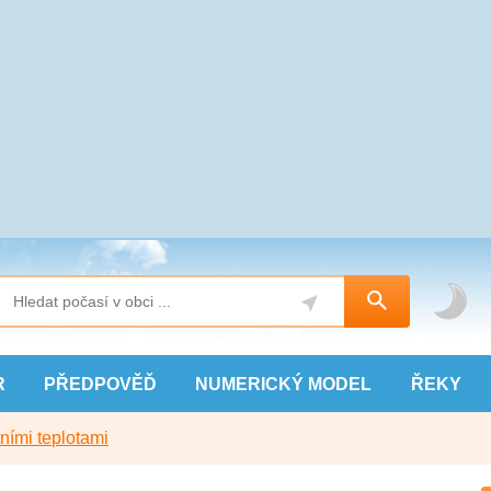
R
PŘEDPOVĚĎ
NUMERICKÝ
MODEL
ŘEKY
ními teplotami