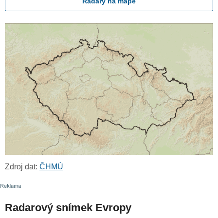
Radary na mapě
Zdroj dat:
ČHMÚ
Radarový snímek Evropy