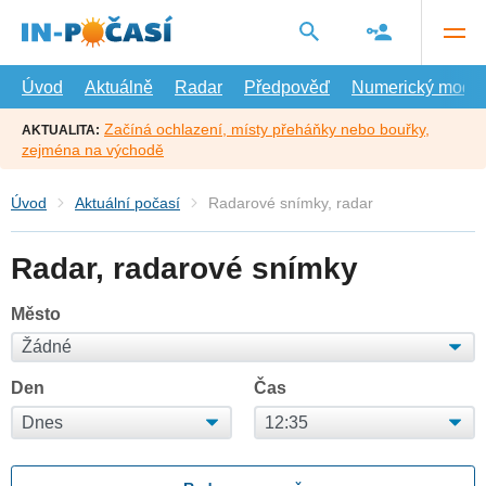
Přejít
na
hlavní
obsah
Úvod
Aktuálně
Radar
Předpověď
Numerický model
Začíná ochlazení, místy přeháňky nebo bouřky,
AKTUALITA:
zejména na východě
Úvod
Aktuální počasí
Radarové snímky, radar
Radar, radarové snímky
Město
Den
Čas