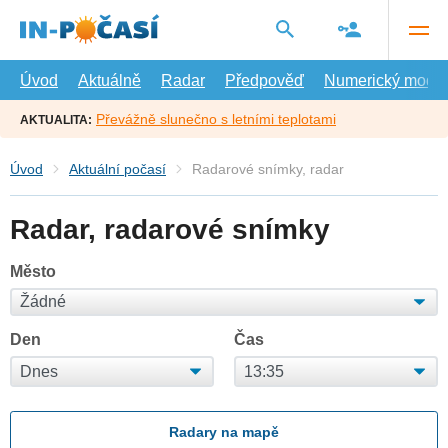
Přejít
na
hlavní
obsah
Úvod
Aktuálně
Radar
Předpověď
Numerický model
Převážně slunečno s letními teplotami
AKTUALITA:
Úvod
Aktuální počasí
Radarové snímky, radar
Radar, radarové snímky
Město
Den
Čas
Radary na mapě