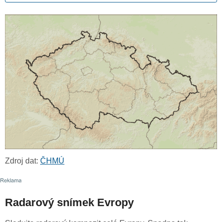
Zdroj dat:
ČHMÚ
Radarový snímek Evropy