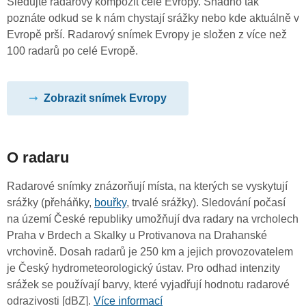
Sledujte radarový kompozit celé Evropy. Snadno tak
poznáte odkud se k nám chystají srážky nebo kde aktuálně v
Evropě prší. Radarový snímek Evropy je složen z více než
100 radarů po celé Evropě.
Zobrazit snímek Evropy
O radaru
Radarové snímky znázorňují místa, na kterých se vyskytují
srážky (přeháňky,
bouřky
, trvalé srážky). Sledování počasí
na území České republiky umožňují dva radary na vrcholech
Praha v Brdech a Skalky u Protivanova na Drahanské
vrchovině. Dosah radarů je 250 km a jejich provozovatelem
je Český hydrometeorologický ústav. Pro odhad intenzity
srážek se používají barvy, které vyjadřují hodnotu radarové
odrazivosti [dBZ].
Více informací