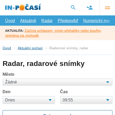
Přejít
na
hlavní
obsah
Úvod
Aktuálně
Radar
Předpověď
Numerický model
Začíná ochlazení, místy přeháňky nebo bouřky,
AKTUALITA:
zejména na východě
Úvod
Aktuální počasí
Radarové snímky, radar
Radar, radarové snímky
Město
Den
Čas