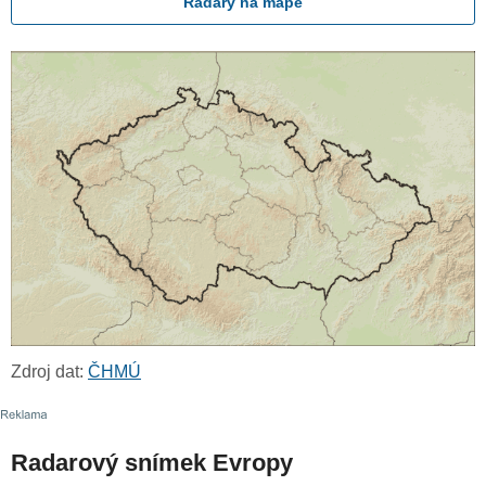
Radary na mapě
Zdroj dat:
ČHMÚ
Radarový snímek Evropy