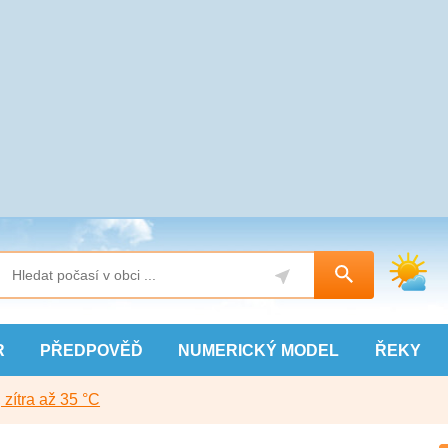
R
PŘEDPOVĚĎ
NUMERICKÝ
MODEL
ŘEKY
, zítra až 35 °C