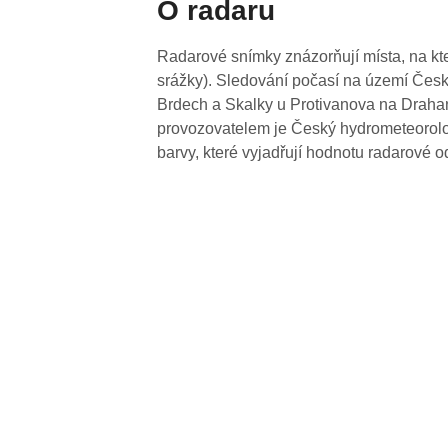
O radaru
Radarové snímky znázorňují místa, na kte
srážky). Sledování počasí na území Česk
Brdech a Skalky u Protivanova na Drahan
provozovatelem je Český hydrometeorolog
barvy, které vyjadřují hodnotu radarové o