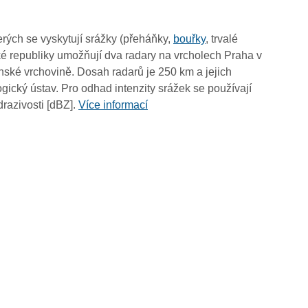
10:05
09:55
rých se vyskytují srážky (přeháňky,
bouřky
, trvalé
09:45
é republiky umožňují dva radary na vrcholech Praha v
09:35
ské vrchovině. Dosah radarů je 250 km a jejich
09:25
ický ústav. Pro odhad intenzity srážek se používají
09:15
drazivosti [dBZ].
Více informací
09:05
08:55
08:45
08:35
08:25
08:15
08:05
07:55
07:45
07:35
07:25
07:15