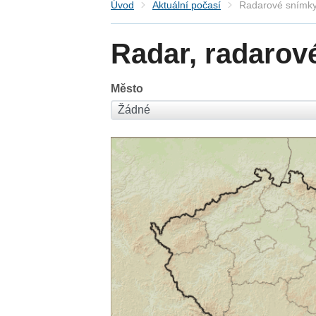
Úvod
Aktuální počasí
Radarové snímky
Radar, radarov
Město