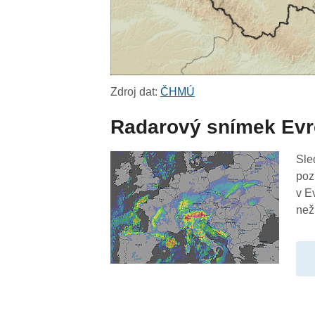
Zdroj dat:
ČHMÚ
Radarový snímek Ev
Sle
poz
v E
než