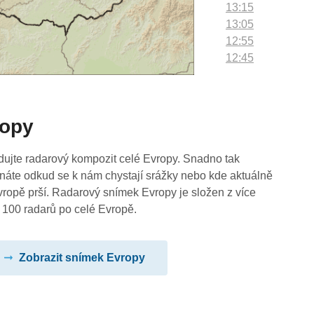
13:15
13:05
12:55
12:45
12:35
12:25
12:15
ropy
12:05
11:55
11:45
dujte radarový kompozit celé Evropy. Snadno tak
11:35
náte odkud se k nám chystají srážky nebo kde aktuálně
11:25
vropě prší. Radarový snímek Evropy je složen z více
11:15
 100 radarů po celé Evropě.
11:05
10:55
Zobrazit snímek Evropy
10:45
10:35
10:25
10:15