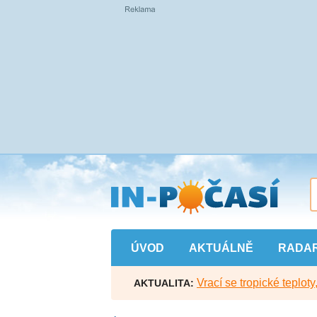
Přejít
na
hlavní
obsah
ÚVOD
AKTUÁLNĚ
RADA
Vrací se tropické teploty
AKTUALITA: