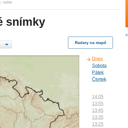
, radar
é snímky
Radary na mapě
Dnes
Sobota
Pátek
Čtvrtek
14:05
13:55
13:45
13:35
13:25