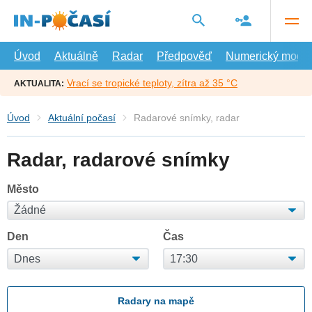
Přejít
na
hlavní
obsah
Úvod
Aktuálně
Radar
Předpověď
Numerický model
Vrací se tropické teploty, zítra až 35 °C
AKTUALITA:
Úvod
Aktuální počasí
Radarové snímky, radar
Radar, radarové snímky
Město
Den
Čas
Radary na mapě