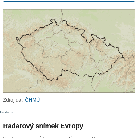
Zdroj dat:
ČHMÚ
Radarový snímek Evropy