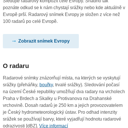
Sledujte radarový kompozit celé Evropy. Snadno tak
poznáte odkud se k nám chystají srážky nebo kde aktuálně v
Evropě prší. Radarový snímek Evropy je složen z více než
100 radarů po celé Evropě.
Zobrazit snímek Evropy
O radaru
Radarové snímky znázorňují místa, na kterých se vyskytují
srážky (přeháňky,
bouřky
, trvalé srážky). Sledování počasí
na území České republiky umožňují dva radary na vrcholech
Praha v Brdech a Skalky u Protivanova na Drahanské
vrchovině. Dosah radarů je 250 km a jejich provozovatelem
je Český hydrometeorologický ústav. Pro odhad intenzity
srážek se používají barvy, které vyjadřují hodnotu radarové
odrazivosti [dBZ].
Více informací