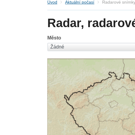
Úvod
Aktuální počasí
Radarové snímky
Radar, radarov
Město