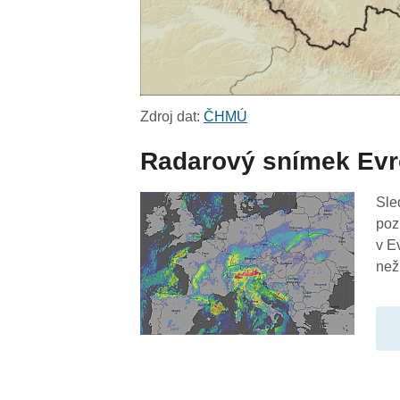
Zdroj dat:
ČHMÚ
Radarový snímek Ev
Sle
poz
v E
než