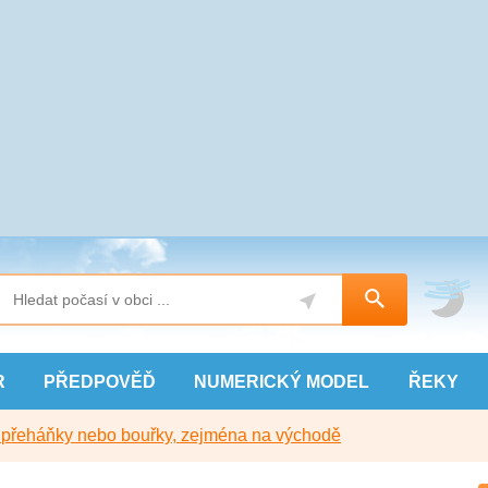
R
PŘEDPOVĚĎ
NUMERICKÝ
MODEL
ŘEKY
y přeháňky nebo bouřky, zejména na východě