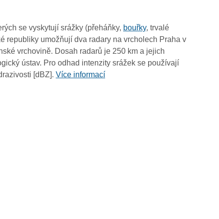
rých se vyskytují srážky (přeháňky,
bouřky
, trvalé
é republiky umožňují dva radary na vrcholech Praha v
ské vrchovině. Dosah radarů je 250 km a jejich
ický ústav. Pro odhad intenzity srážek se používají
drazivosti [dBZ].
Více informací