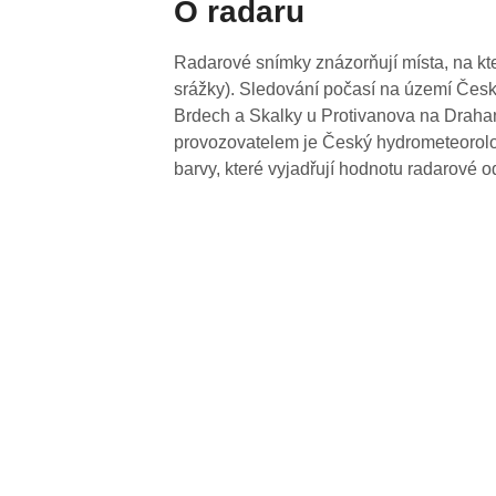
O radaru
Radarové snímky znázorňují místa, na kte
srážky). Sledování počasí na území Česk
Brdech a Skalky u Protivanova na Drahan
provozovatelem je Český hydrometeorolog
barvy, které vyjadřují hodnotu radarové o