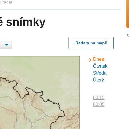
, radar
é snímky
Radary na mapě
Dnes
Čtvrtek
Středa
Úterý
00:15
00:05