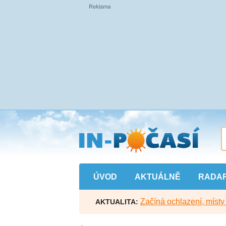
Přejít
na
hlavní
obsah
ÚVOD
AKTUÁLNĚ
RADA
Začíná ochlazení, míst
AKTUALITA: