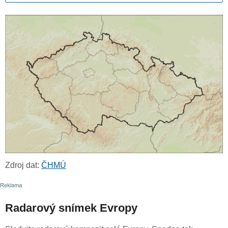
Zdroj dat:
ČHMÚ
Radarový snímek Evropy