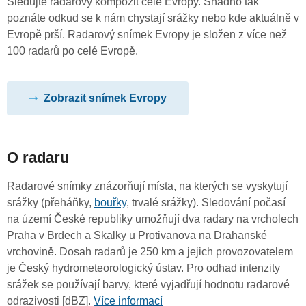
Sledujte radarový kompozit celé Evropy. Snadno tak
poznáte odkud se k nám chystají srážky nebo kde aktuálně v
Evropě prší. Radarový snímek Evropy je složen z více než
100 radarů po celé Evropě.
Zobrazit snímek Evropy
O radaru
Radarové snímky znázorňují místa, na kterých se vyskytují
srážky (přeháňky,
bouřky
, trvalé srážky). Sledování počasí
na území České republiky umožňují dva radary na vrcholech
Praha v Brdech a Skalky u Protivanova na Drahanské
vrchovině. Dosah radarů je 250 km a jejich provozovatelem
je Český hydrometeorologický ústav. Pro odhad intenzity
srážek se používají barvy, které vyjadřují hodnotu radarové
odrazivosti [dBZ].
Více informací