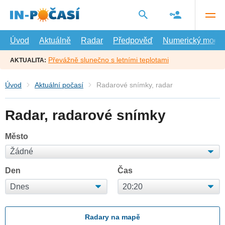
Přejít
na
hlavní
obsah
Úvod
Aktuálně
Radar
Předpověď
Numerický model
Převážně slunečno s letními teplotami
AKTUALITA:
Úvod
Aktuální počasí
Radarové snímky, radar
Radar, radarové snímky
Město
Den
Čas
Radary na mapě