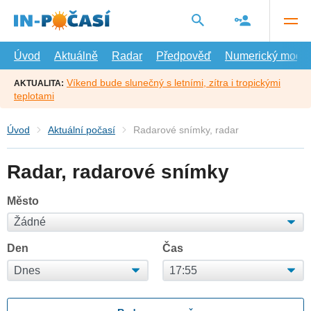
Přejít
na
hlavní
obsah
Úvod
Aktuálně
Radar
Předpověď
Numerický model
Víkend bude slunečný s letními, zítra i tropickými
AKTUALITA:
teplotami
Úvod
Aktuální počasí
Radarové snímky, radar
Radar, radarové snímky
Město
Den
Čas