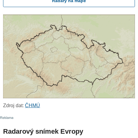
Radary na mapě
Zdroj dat:
ČHMÚ
Radarový snímek Evropy