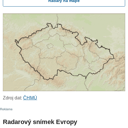
Radary na mapě
Zdroj dat:
ČHMÚ
Radarový snímek Evropy