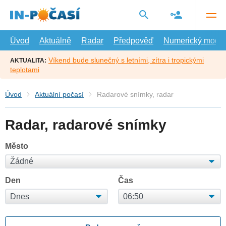
Přejít
na
hlavní
obsah
Úvod
Aktuálně
Radar
Předpověď
Numerický model
Víkend bude slunečný s letními, zítra i tropickými
AKTUALITA:
teplotami
Úvod
Aktuální počasí
Radarové snímky, radar
Radar, radarové snímky
Město
Den
Čas