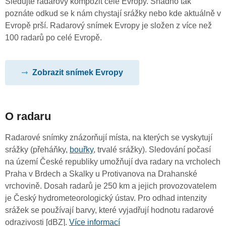
Sledujte radarový kompozit celé Evropy. Snadno tak
poznáte odkud se k nám chystají srážky nebo kde aktuálně v
Evropě prší. Radarový snímek Evropy je složen z více než
100 radarů po celé Evropě.
Zobrazit snímek Evropy
O radaru
Radarové snímky znázorňují místa, na kterých se vyskytují
srážky (přeháňky,
bouřky
, trvalé srážky). Sledování počasí
na území České republiky umožňují dva radary na vrcholech
Praha v Brdech a Skalky u Protivanova na Drahanské
vrchovině. Dosah radarů je 250 km a jejich provozovatelem
je Český hydrometeorologický ústav. Pro odhad intenzity
srážek se používají barvy, které vyjadřují hodnotu radarové
odrazivosti [dBZ].
Více informací