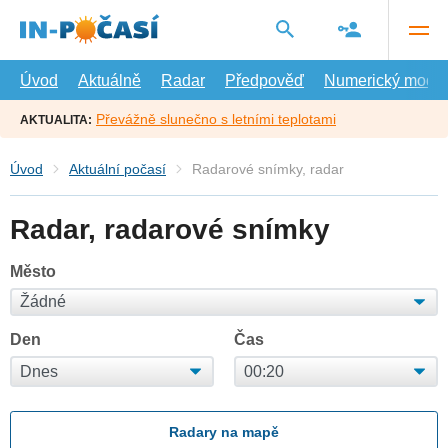
Přejít
na
hlavní
obsah
Úvod
Aktuálně
Radar
Předpověď
Numerický model
Převážně slunečno s letními teplotami
AKTUALITA:
Úvod
Aktuální počasí
Radarové snímky, radar
Radar, radarové snímky
Město
Den
Čas
Radary na mapě