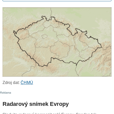
Zdroj dat:
ČHMÚ
Radarový snímek Evropy