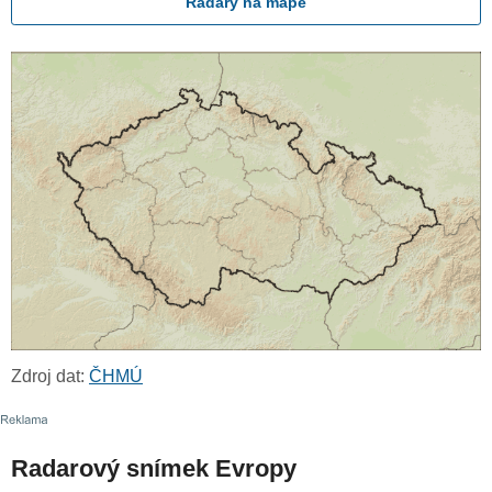
Radary na mapě
Zdroj dat:
ČHMÚ
Radarový snímek Evropy