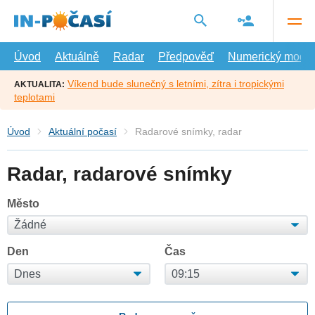
Přejít
na
hlavní
obsah
Úvod
Aktuálně
Radar
Předpověď
Numerický model
Víkend bude slunečný s letními, zítra i tropickými
AKTUALITA:
teplotami
Úvod
Aktuální počasí
Radarové snímky, radar
Radar, radarové snímky
Město
Den
Čas