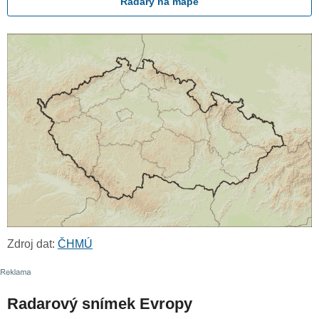
Radary na mapě
Zdroj dat:
ČHMÚ
Radarový snímek Evropy