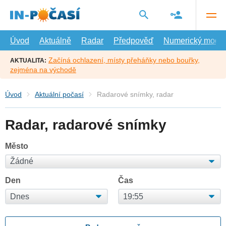
Přejít
na
hlavní
obsah
Úvod
Aktuálně
Radar
Předpověď
Numerický model
Začíná ochlazení, místy přeháňky nebo bouřky,
AKTUALITA:
zejména na východě
Úvod
Aktuální počasí
Radarové snímky, radar
Radar, radarové snímky
Město
Den
Čas