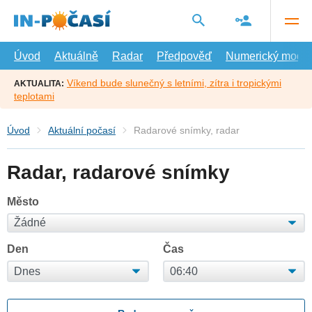
Přejít
na
hlavní
obsah
Úvod
Aktuálně
Radar
Předpověď
Numerický model
Víkend bude slunečný s letními, zítra i tropickými
AKTUALITA:
teplotami
Úvod
Aktuální počasí
Radarové snímky, radar
Radar, radarové snímky
Město
Den
Čas