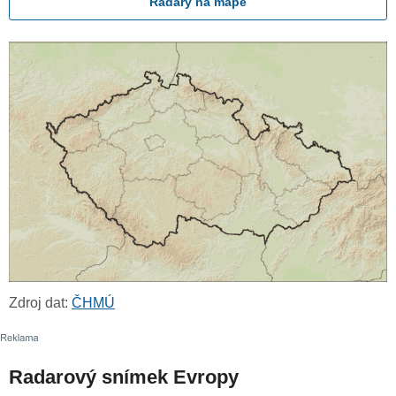
Radary na mapě
Zdroj dat:
ČHMÚ
Radarový snímek Evropy