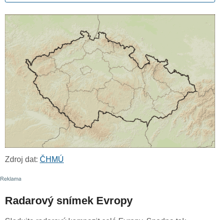
Zdroj dat:
ČHMÚ
Radarový snímek Evropy