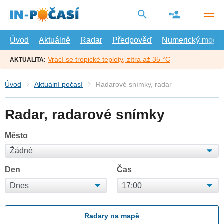
Přejít
na
hlavní
obsah
Úvod
Aktuálně
Radar
Předpověď
Numerický model
Vrací se tropické teploty, zítra až 35 °C
AKTUALITA:
Úvod
Aktuální počasí
Radarové snímky, radar
Radar, radarové snímky
Město
Den
Čas
Radary na mapě