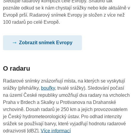
Sledujte radarový kompozit celé Evropy. Snadno tak
poznáte odkud se k nám chystají srážky nebo kde aktuálně v
Evropě prší. Radarový snímek Evropy je složen z více než
100 radarů po celé Evropě.
Zobrazit snímek Evropy
O radaru
Radarové snímky znázorňují místa, na kterých se vyskytují
srážky (přeháňky,
bouřky
, trvalé srážky). Sledování počasí
na území České republiky umožňují dva radary na vrcholech
Praha v Brdech a Skalky u Protivanova na Drahanské
vrchovině. Dosah radarů je 250 km a jejich provozovatelem
je Český hydrometeorologický ústav. Pro odhad intenzity
srážek se používají barvy, které vyjadřují hodnotu radarové
odrazivosti [dBZ].
Více informací