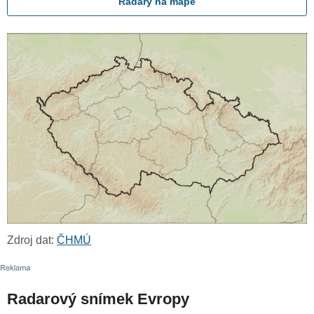
Radary na mapě
Zdroj dat:
ČHMÚ
Radarový snímek Evropy