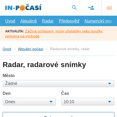
Přejít
na
hlavní
obsah
Úvod
Aktuálně
Radar
Předpověď
Numerický model
Začíná ochlazení, místy přeháňky nebo bouřky,
AKTUALITA:
zejména na východě
Úvod
Aktuální počasí
Radarové snímky, radar
Radar, radarové snímky
Město
Den
Čas