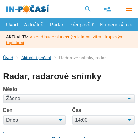
Přejít
na
hlavní
obsah
Úvod
Aktuálně
Radar
Předpověď
Numerický model
Víkend bude slunečný s letními, zítra i tropickými
AKTUALITA:
teplotami
Úvod
Aktuální počasí
Radarové snímky, radar
Radar, radarové snímky
Město
Den
Čas