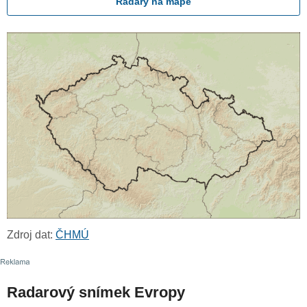
Radary na mapě
Zdroj dat:
ČHMÚ
Radarový snímek Evropy