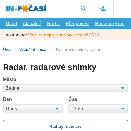
Přejít
na
hlavní
obsah
Úvod
Aktuálně
Radar
Předpověď
Numerický model
Vrací se tropické teploty, zítra až 35 °C
AKTUALITA:
Úvod
Aktuální počasí
Radarové snímky, radar
Radar, radarové snímky
Město
Den
Čas
Radary na mapě