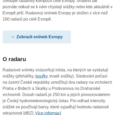
Sledujte radarový kompozit celé Evropy. Snadno tak
poznáte odkud se k nám chystají srážky nebo kde aktuálně v
Evropě prší. Radarový snímek Evropy je složen z více než
100 radarů po celé Evropě.
Zobrazit snímek Evropy
O radaru
Radarové snímky znázorňují místa, na kterých se vyskytují
srážky (přeháňky,
bouřky
, trvalé srážky). Sledování počasí
na území České republiky umožňují dva radary na vrcholech
Praha v Brdech a Skalky u Protivanova na Drahanské
vrchovině. Dosah radarů je 250 km a jejich provozovatelem
je Český hydrometeorologický ústav. Pro odhad intenzity
srážek se používají barvy, které vyjadřují hodnotu radarové
odrazivosti [dBZ].
Více informací