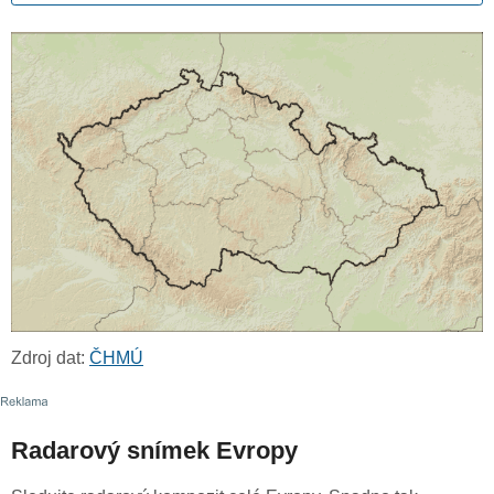
Zdroj dat:
ČHMÚ
Radarový snímek Evropy