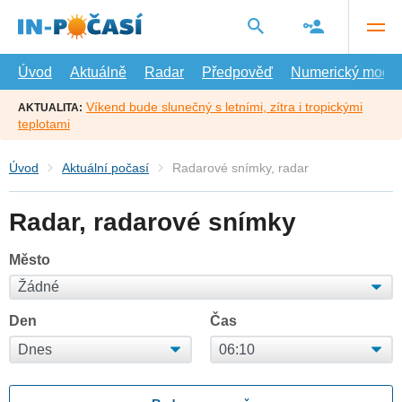
Přejít
na
hlavní
obsah
Úvod
Aktuálně
Radar
Předpověď
Numerický model
Víkend bude slunečný s letními, zítra i tropickými
AKTUALITA:
teplotami
Úvod
Aktuální počasí
Radarové snímky, radar
Radar, radarové snímky
Město
Den
Čas