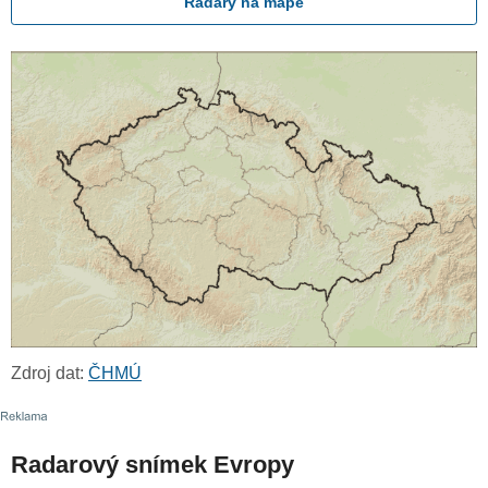
Radary na mapě
Zdroj dat:
ČHMÚ
Radarový snímek Evropy