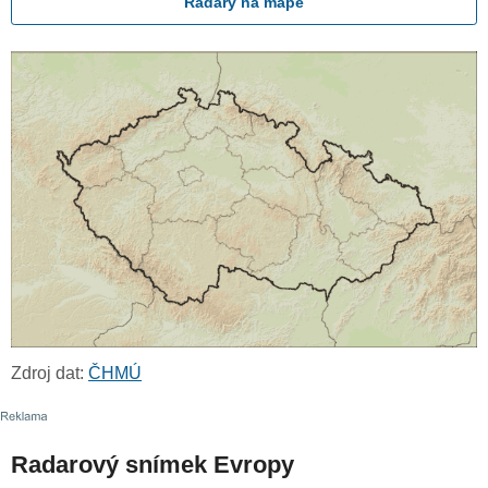
Radary na mapě
Zdroj dat:
ČHMÚ
Radarový snímek Evropy