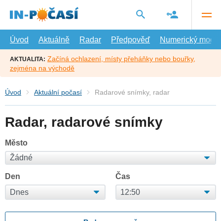
Přejít
na
hlavní
obsah
Úvod
Aktuálně
Radar
Předpověď
Numerický model
Začíná ochlazení, místy přeháňky nebo bouřky,
AKTUALITA:
zejména na východě
Úvod
Aktuální počasí
Radarové snímky, radar
Radar, radarové snímky
Město
Den
Čas