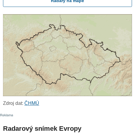
Radary na mapě
Zdroj dat:
ČHMÚ
Radarový snímek Evropy