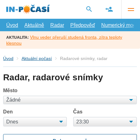
Přejít
na
hlavní
obsah
Úvod
Aktuálně
Radar
Předpověď
Numerický model
Vlnu veder přeruší studená fronta, zítra teploty
AKTUALITA:
klesnou
Úvod
Aktuální počasí
Radarové snímky, radar
Radar, radarové snímky
Město
Den
Čas