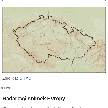
Zdroj dat:
ČHMÚ
Radarový snímek Evropy