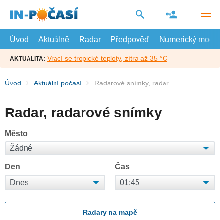
Přejít
na
hlavní
obsah
Úvod
Aktuálně
Radar
Předpověď
Numerický model
Vrací se tropické teploty, zítra až 35 °C
AKTUALITA:
Úvod
Aktuální počasí
Radarové snímky, radar
Radar, radarové snímky
Město
Den
Čas
Radary na mapě