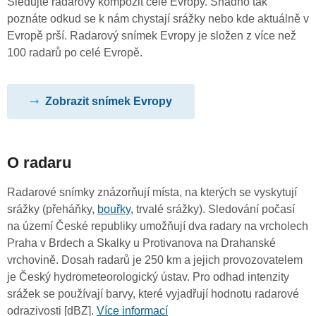
Sledujte radarový kompozit celé Evropy. Snadno tak
poznáte odkud se k nám chystají srážky nebo kde aktuálně v
Evropě prší. Radarový snímek Evropy je složen z více než
100 radarů po celé Evropě.
Zobrazit snímek Evropy
O radaru
Radarové snímky znázorňují místa, na kterých se vyskytují
srážky (přeháňky,
bouřky
, trvalé srážky). Sledování počasí
na území České republiky umožňují dva radary na vrcholech
Praha v Brdech a Skalky u Protivanova na Drahanské
vrchovině. Dosah radarů je 250 km a jejich provozovatelem
je Český hydrometeorologický ústav. Pro odhad intenzity
srážek se používají barvy, které vyjadřují hodnotu radarové
odrazivosti [dBZ].
Více informací